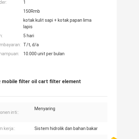
der:
1
150Rmb
kotak kulit sapi + kotak papan lima
lapis
n:
5 hari
embayaran:
T/t, d/a
mampuan:
10.000 unit per bulan
mobile filter oil cart filter element
Menyaring
nen inti::
 kerja::
Sistem hidrolik dan bahan bakar