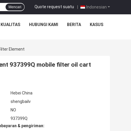
Quote request suatu
|
Indonesian
Mencari
 KUALITAS
HUBUNGI KAMI
BERITA
KASUS
Filter Element
ment 937399Q mobile filter oil cart
Hebei China
shengbailv
NO
937399Q
mbayaran & pengiriman: