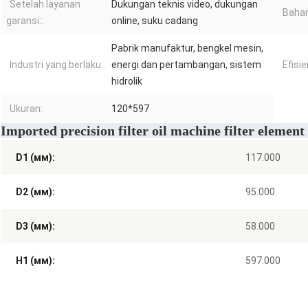
Setelah layanan
Dukungan teknis video, dukungan
Bahan
garansi::
online, suku cadang
Pabrik manufaktur, bengkel mesin,
Industri yang berlaku::
energi dan pertambangan, sistem
Efisien
hidrolik
Ukuran:
120*597
Imported precision filter oil machine filter element 
D1 (мм):
117.000
D2 (мм):
95.000
D3 (мм):
58.000
H1 (мм):
597.000