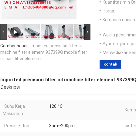
Kuantitas min Or
Harga:
Kemasan rincian:
Waktu pengirima
Syarat-syarat p
Gambar besar :
Imported precision filter oil
machine filter element 937399Q mobile filter
Menyediakan ke
oil cart filter element
Kontak
Imported precision filter oil machine filter element 937399Q 
Deskripsi
Suhu Kerja
120 ° C.
Kompo
Maksimum::
Presisi Filtrasi::
3μm~200μm
sistem