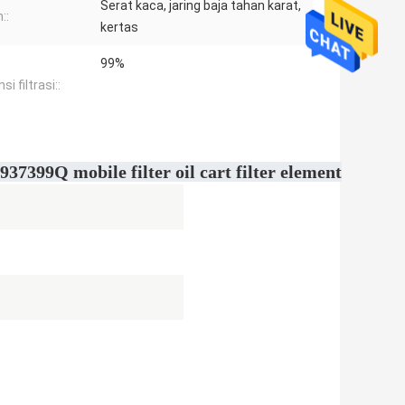
Serat kaca, jaring baja tahan karat,
::
kertas
99%
si filtrasi::
937399Q mobile filter oil cart filter element