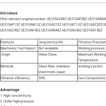
Introduce
Filter element original number: UE310AZ08Z UE310AP08Z UE310A
UE310AP13Z UE310AN13Z UE310AS13Z UE310AT13Z UE310AZ20Z U
UE310AZ40Z UE310AP40Z UE310AN40Z UE310AS40Z UE310AT40Z
Features
long service life
Filtration Precision
Machinery Test Report:
Not available
Working pressure:
Origin
Hebei China
Maximum Workin
Temperature:
Material:
Glass fiber, stainless
working system:
steel mesh, paper
Filtration efficiency:
99%
Core Components:
Advantage
1. High concentricity
2. Under high pressure