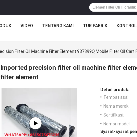
ODUK
VIDEO
TENTANG KAMI
TUR PABRIK
KONTROL
cision Filter Oil Machine Filter Element 937399Q Mobile Filter Oil Cart 
Imported precision filter oil machine filter ele
filter element
Detail produk:
Tempat asal:
Nama merek:
Sertifikasi:
Nomor model:
Syarat-syarat pe