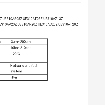
N08Z UE310AS08Z UE310AT08Z UE310AZ13Z
E310AP20Z UE310AN20Z UE310AS20Z UE310AT20Z
:
3μm~200μm
10bar-210bar
g
120°C
Hydraulic and fuel
system
filter