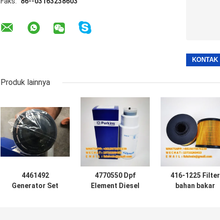
Faks:
86--03163238603
Produk lainnya
4461492
4770550 Dpf
416-1225 Filter
Generator Set
Element Diesel
bahan bakar
Filter Bahan
Generator Set
Excavator Tekni
Bakar Diesel
Aksesoris
Mesin 4161225
SE429B-4