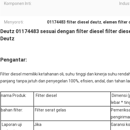
Komponen Inti:
Indus
Menyoroti:
01174483 filter diesel deutz
,
elemen filter 
Deutz 01174483 sesuai dengan filter diesel filter dies
Deutz
Pengantar:
Filter diesel memiliki ketahanan oli, suhu tinggi dan kinerja suhu r
panjang tanpa jatuh dan penyegelan 100%, efisien, andal, dan tahan l
nama Produk:
Filter diesel
Dimensi (
lebar * tin
bahan filter:
Filter serat gelas
Pemeriks
pengiriman
Laporan uji
Jika
Garansi k