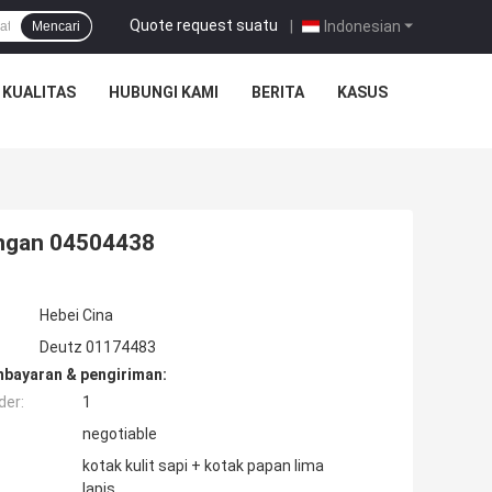
Quote request suatu
|
Indonesian
Mencari
 KUALITAS
HUBUNGI KAMI
BERITA
KASUS
engan 04504438
Hebei Cina
Deutz 01174483
mbayaran & pengiriman:
der:
1
negotiable
kotak kulit sapi + kotak papan lima
lapis