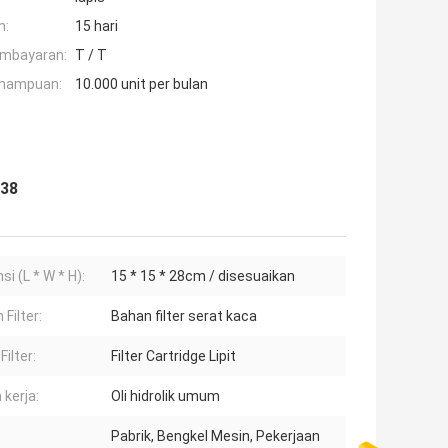
n:
15 hari
embayaran:
T / T
mampuan:
10.000 unit per bulan
438
i (L * W * H):
15 * 15 * 28cm / disesuaikan
Filter:
Bahan filter serat kaca
Filter:
Filter Cartridge Lipit
 kerja:
Oli hidrolik umum
Pabrik, Bengkel Mesin, Pekerjaan