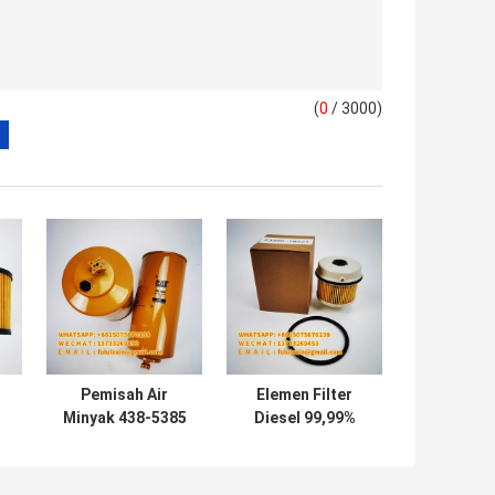
(
0
/ 3000)
Pemisah Air
Elemen Filter
Minyak 438-5385
Diesel 99,99%
k
Set Generator
23390 78221
Elemen Filter
23304 78225
Diesel Excavator
23304 78222 Hino