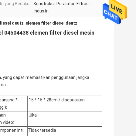
tri yang Berlaku:
Konstruksi, Peralatan Filtrasi
Industri
diesel deutz
,
elemen filter diesel deutz
el 04504438 elemen filter diesel mesin
endah, yang dapat memastikan penggunaan jangka
ama.
panjang *
15 * 15 * 28cm / disesuaikan
ggi):
aan
Jika
 video:
omponen inti:
Tidak tersedia