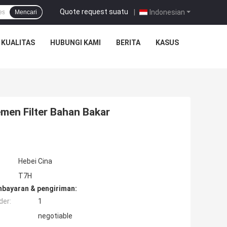
Quote request suatu
|
Indonesian
Mencari
 KUALITAS
HUBUNGI KAMI
BERITA
KASUS
men Filter Bahan Bakar
Hebei Cina
T7H
mbayaran & pengiriman:
der:
1
negotiable