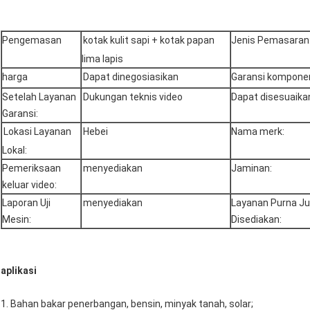
Pengemasan
kotak kulit sapi + kotak papan
Jenis Pemasaran
lima lapis
harga
Dapat dinegosiasikan
Garansi komponen 
Setelah Layanan
Dukungan teknis video
Dapat disesuaika
Garansi:
Lokasi Layanan
Hebei
Nama merk:
Lokal:
Pemeriksaan
menyediakan
Jaminan:
keluar video:
Laporan Uji
menyediakan
Layanan Purna Ju
Mesin:
Disediakan:
aplikasi
1. Bahan bakar penerbangan, bensin, minyak tanah, solar;