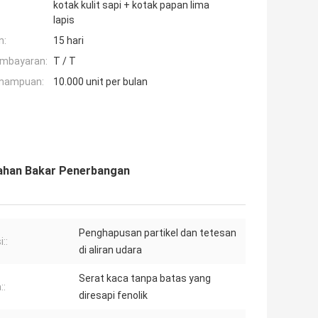
kotak kulit sapi + kotak papan lima
lapis
n:
15 hari
embayaran:
T / T
mampuan:
10.000 unit per bulan
Bahan Bakar Penerbangan
Penghapusan partikel dan tetesan
::
di aliran udara
Serat kaca tanpa batas yang
::
diresapi fenolik