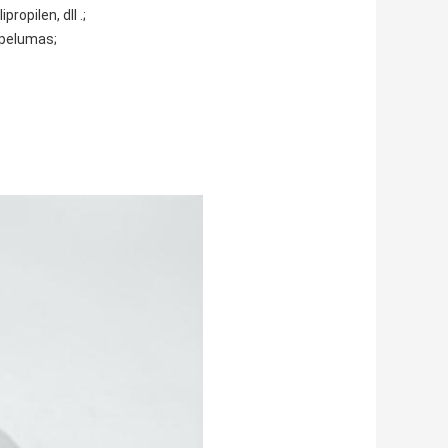
ropilen, dll .;
i pelumas;