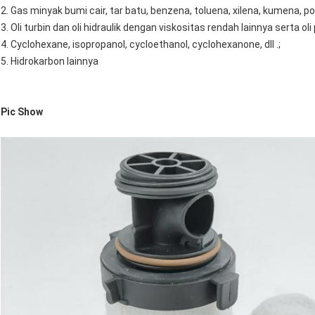
2. Gas minyak bumi cair, tar batu, benzena, toluena, xilena, kumena, polip
3. Oli turbin dan oli hidraulik dengan viskositas rendah lainnya serta ol
4. Cyclohexane, isopropanol, cycloethanol, cyclohexanone, dll .;
5. Hidrokarbon lainnya
Pic Show