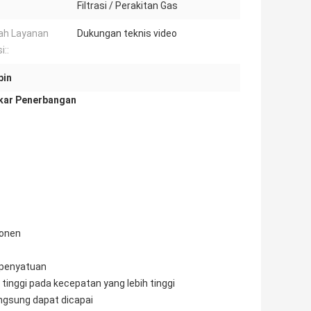
Filtrasi / Perakitan Gas
ah Layanan
Dukungan teknis video
i::
bin
akar Penerbangan
ponen
 penyatuan
ih tinggi pada kecepatan yang lebih tinggi
angsung dapat dicapai