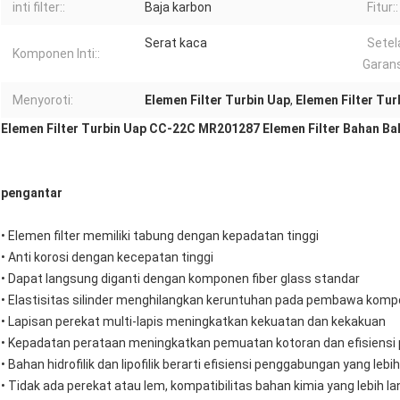
inti filter::
Baja karbon
Fitur::
Serat kaca
Setel
Komponen Inti::
Garans
Menyoroti:
Elemen Filter Turbin Uap
,
Elemen Filter Tur
Elemen Filter Turbin Uap CC-22C MR201287 Elemen Filter Bahan B
pengantar
• Elemen filter memiliki tabung dengan kepadatan tinggi
• Anti korosi dengan kecepatan tinggi
• Dapat langsung diganti dengan komponen fiber glass standar
• Elastisitas silinder menghilangkan keruntuhan pada pembawa kom
• Lapisan perekat multi-lapis meningkatkan kekuatan dan kekakuan
• Kepadatan perataan meningkatkan pemuatan kotoran dan efisiensi
• Bahan hidrofilik dan lipofilik berarti efisiensi penggabungan yang leb
• Tidak ada perekat atau lem, kompatibilitas bahan kimia yang lebih l